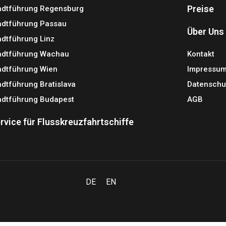
Preise
adtführung Regensburg
adtführung Passau
Über Uns
adtführung Linz
adtführung Wachau
Kontakt
adtführung Wien
Impressu
adtführung Bratislava
Datenschu
adtführung Budapest
AGB
rvice für Flusskreuzfahrtschiffe
DE
EN