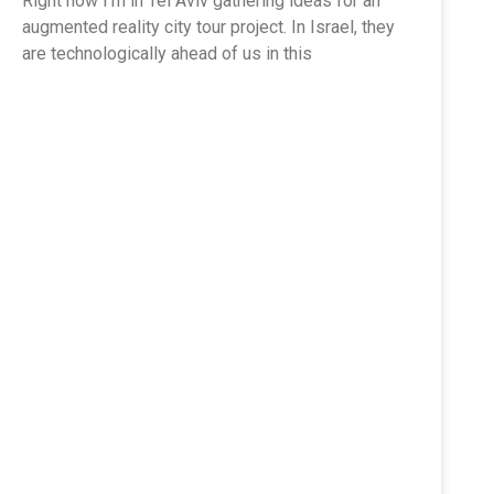
Right now I’m in Tel Aviv gathering ideas for an
augmented reality city tour project. In Israel, they
are technologically ahead of us in this