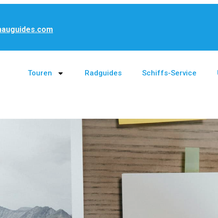
nauguides.com
Touren
Radguides
Schiffs-Service