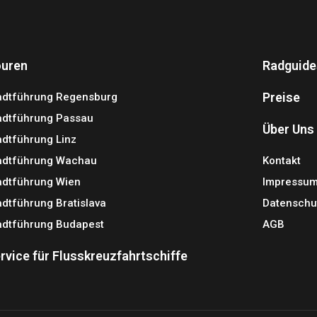
uren
Radguide
Preise
adtführung Regensburg
adtführung Passau
Über Uns
adtführung Linz
adtführung Wachau
Kontakt
adtführung Wien
Impressu
adtführung Bratislava
Datenschu
adtführung Budapest
AGB
rvice für Flusskreuzfahrtschiffe