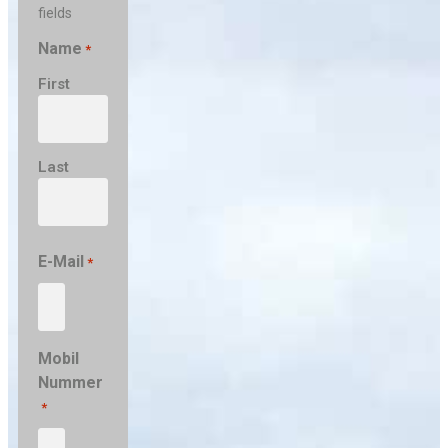
fields
Name
*
First
Last
E-Mail
*
Mobil
Nummer
*