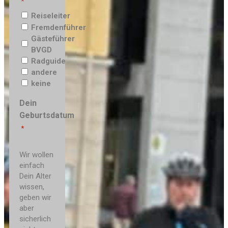
*
Reiseleiter
Fremdenführer
Gästeführer
BVGD
Radguide
andere
keine
Dein
Geburtsdatum
*
Wir wollen
einfach
Dein Alter
wissen,
geben wir
aber
sicherlich