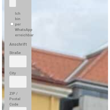
Ohne
Ich
Titel
bin
per
WhatsApp
erreichbar
Anschrift
Straße
City
ZIP /
Postal
Code